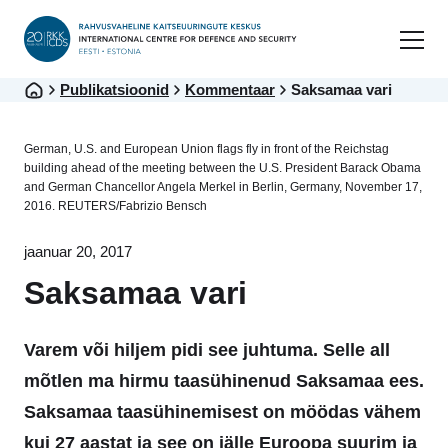
Publikatsioonid
Kommentaar
Saksamaa vari
German, U.S. and European Union flags fly in front of the Reichstag
building ahead of the meeting between the U.S. President Barack Obama
and German Chancellor Angela Merkel in Berlin, Germany, November 17,
2016. REUTERS/Fabrizio Bensch
jaanuar 20, 2017
Saksamaa vari
Varem või hiljem pidi see juhtuma. Selle all
mõtlen ma hirmu taasühinenud Saksamaa ees.
Saksamaa taasühinemisest on möödas vähem
kui 27 aastat ja see on jälle Euroopa suurim ja