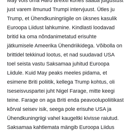
May võis oma
Hard Brexit
i kõnes saada julgustust
just varem ilmunud Trumpi intervjuust. Ütles ju
Trump, et Ühendkuningriigile on üksnes kasulik
Euroopa Liidust lahkumine. Kindlasti loodavad
britid ka oma nõndanimetatud erisuhte
jätkumisele Ameerika Ühendriikidega. Võibolla on
brittidel tekkinud lootus, et nad suudavad USA
toel seista vastu Saksamaa juhitud Euroopa
Liidule. Kuid May peaks meeles pidama, et
esimene Briti poliitik, kellega Trump kohtus, oli
Iseseisvuspartei juht Nigel Farage, mitte keegi
teine. Farage on aga Briti enda peavoolupoliitikast
kõrval seisev isik, seega pole erisuhe USA ja
Ühendkuningriigi vahel kaugeltki kivisse raiutud.
Saksamaa kahtlemata mängib Euroopa Liidus