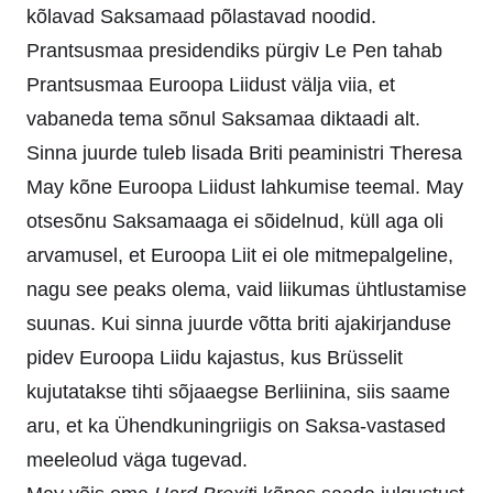
kõlavad Saksamaad põlastavad noodid.
Prantsusmaa presidendiks pürgiv Le Pen tahab
Prantsusmaa Euroopa Liidust välja viia, et
vabaneda tema sõnul Saksamaa diktaadi alt.
Sinna juurde tuleb lisada Briti peaministri Theresa
May kõne Euroopa Liidust lahkumise teemal. May
otsesõnu Saksamaaga ei sõidelnud, küll aga oli
arvamusel, et Euroopa Liit ei ole mitmepalgeline,
nagu see peaks olema, vaid liikumas ühtlustamise
suunas. Kui sinna juurde võtta briti ajakirjanduse
pidev Euroopa Liidu kajastus, kus Brüsselit
kujutatakse tihti sõjaaegse Berliinina, siis saame
aru, et ka Ühendkuningriigis on Saksa-vastased
meeleolud väga tugevad.