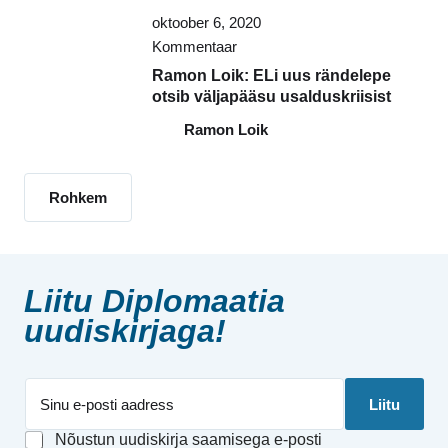
oktoober 6, 2020
Kommentaar
Ramon Loik: ELi uus rändelepe
otsib väljapääsu usalduskriisist
Ramon Loik
Rohkem
Liitu Diplomaatia
uudiskirjaga!
E
E
Liitu
m
m
a
a
G
Nõustun uudiskirja saamisega e-posti
i
i