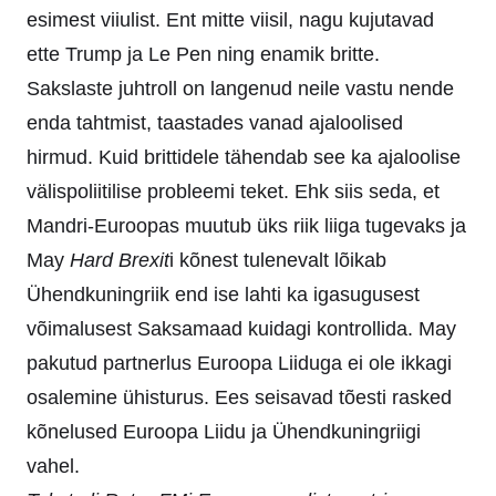
esimest viiulist. Ent mitte viisil, nagu kujutavad
ette Trump ja Le Pen ning enamik britte.
Sakslaste juhtroll on langenud neile vastu nende
enda tahtmist, taastades vanad ajaloolised
hirmud. Kuid brittidele tähendab see ka ajaloolise
välispoliitilise probleemi teket. Ehk siis seda, et
Mandri-Euroopas muutub üks riik liiga tugevaks ja
May
Hard Brexit
i kõnest tulenevalt lõikab
Ühendkuningriik end ise lahti ka igasugusest
võimalusest Saksamaad kuidagi kontrollida. May
pakutud partnerlus Euroopa Liiduga ei ole ikkagi
osalemine ühisturus. Ees seisavad tõesti rasked
kõnelused Euroopa Liidu ja Ühendkuningriigi
vahel.