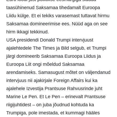
taasühinenud Saksamaa tihedamalt Euroopa
Liidu külge. Et ei tekiks varasemast tuttavat hirmu
Saksamaa domineerimise ees. Nüüd aga on see
hirm ikkagi tekkinud.
USA presidendi Donald Trumpi intervjuust
ajalehtedele The Times ja Bild selgub, et Trumpi
järgi domineerib Saksamaa Euroopa Liidus ja
Euroopa Liit ongi mõeldud Saksamaa
arendamiseks. Samasugust mõtet on väljendanud
intervjuus nii ajakirjale Foreign Affairs kui ka
ajalehele Izvestija Prantsuse Rahvusrinde juht
Marine Le Pen. Et Le Pen – erinevalt Prantsuse
riigijuhtidest – on juba jõudnud kohtuda ka
Trumpiga, pole imestada, et kummagi hääles