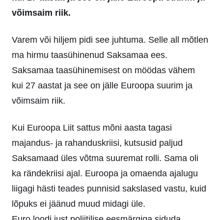
võimsaim riik.
Varem või hiljem pidi see juhtuma. Selle all mõtlen
ma hirmu taasühinenud Saksamaa ees.
Saksamaa taasühinemisest on möödas vähem
kui 27 aastat ja see on jälle Euroopa suurim ja
võimsaim riik.
Kui Euroopa Liit sattus mõni aasta tagasi
majandus- ja rahanduskriisi, kutsusid paljud
Saksamaad üles võtma suuremat rolli. Sama oli
ka rändekriisi ajal. Euroopa ja omaenda ajalugu
liigagi hästi teades punnisid sakslased vastu, kuid
lõpuks ei jäänud muud midagi üle.
Euro loodi just poliitilise eesmärgiga siduda